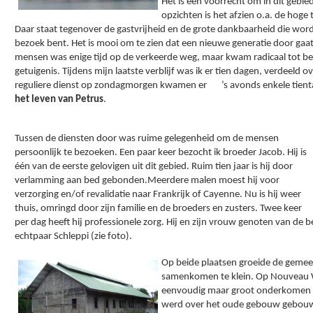
Het is een voorrecht om in dit gebie
opzichten is het afzien o.a. de hog
Daar staat tegenover de gastvrijheid en de grote dankbaarheid die wor
bezoek bent. Het is mooi om te zien dat een nieuwe generatie door gaat
mensen was enige tijd op de verkeerde weg, maar kwam radicaal tot beke
getuigenis. Tijdens mijn laatste verblijf was ik er tien dagen, verdeeld o
reguliere dienst op zondagmorgen kwamen er       ’s avonds enkele tienta
het leven van Petrus
. 
Tussen de diensten door was ruime gelegenheid om de mensen 
persoonlijk te bezoeken. Een paar keer bezocht ik broeder Jacob. Hij is 
één van de eerste gelovigen uit dit gebied. Ruim tien jaar is hij door 
verlamming aan bed gebonden.Meerdere malen moest hij voor 
verzorging en/of revalidatie naar Frankrijk of Cayenne. Nu is hij weer 
thuis, omringd door zijn familie en de broeders en zusters. Twee keer 
per dag heeft hij professionele zorg. Hij en zijn vrouw genoten van de bee
echtpaar Schleppi (zie foto).
Op beide plaatsen groeide de gemee
samenkomen te klein. Op Nouveau 
eenvoudig maar groot onderkomen
werd over het oude gebouw gebouw