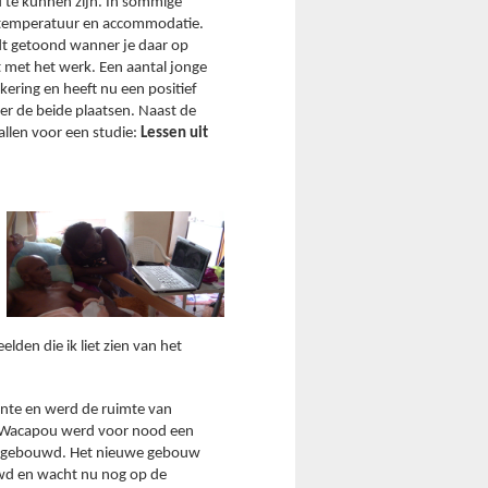
d te kunnen zijn. In sommige 
e temperatuur en accommodatie. 
dt getoond wanner je daar op 
 met het werk. Een aantal jonge 
ring en heeft nu een positief 
ver de beide plaatsen. Naast de 
llen voor een studie: 
Lessen uit 
lden die ik liet zien van het 
nte en werd de ruimte van 
Wacapou werd voor nood een 
 gebouwd. Het nieuwe gebouw 
d en wacht nu nog op de 