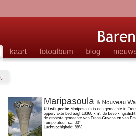
kaart
fotoalbum
blog
nieuws
ou
Ma
ripasoula 
& Nouveau Wa
Uit wikipedia:
 Maripasoula is een gemeente in Fran
oppervlakte bedraagt 18360 km², de bevolk
ingsdicht
de grootste gemeente van Frans-Guyana en van Frank
Temperatuur: ca. 30°
Luchtvochigheid: 88%