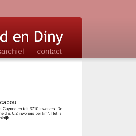
archief
contact
capou
s-Guyana en telt 3710 inwoners. De 
heid is 0,2 inwoners per km². Het is 
rijk.  