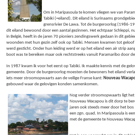
Om in Maripasoula te komen vliegen we van Param
Tabiki (=eiland). Dit eiland is Surinaams grondgebied
grensrivier De Lawa. Tot de burgeroorlog (1986-19
dit eiland bewoond door een aantal gezinnen. Het echtpaar Schleppi, 
in België, heeft in de jaren 70 pioniers zendingswerk gedaan in dit gebied.
woonden met hun gezin zelf ook op Tabiki. Mensen kwamen tot geloof 
werd gesticht. Onder hun leiding werd er op het eiland een air strip aang
boot was te bereiken maar ook rechtstreeks vanuit Paramaribo door de 
In 1987 kwam ik voor het eerst op Tabiki. Ik maakte kennis met de gelo
gemeente. Door de burgeroorlog moesten de bewoners het eiland verla
iets meer stroomopwaarts aan de veilige Franse kant: 
Nouveau Wacap
gebouwd waar de gelovigen konden samenkomen. 
Nog verder stroomopwaarts ligt het 
Nouveau Wacapou is dit dorp te bere
jaren ook steeds meer door het bos 
een zgn. quad. In Maripasoula is e
met de gemeente te Nouveau Wacap