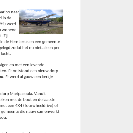
aribo naar 
 in de 
92) werd 
nu wonend 
 Zij 
in de Here Jezus en een gemeente 
elegd zodat het nu niet alleen per 
lucht.
vigen en met een levende 
ten. Er ontstond een nieuw dorp 
ou
. Er werd al gauw een kerkje 
dorp Maripasoula. Vanuit 
iken met de boot en de laatste 
met een 4X4 (fourwheeldrive) of 
en gemeente die nauw samenwerkt 
ou. 