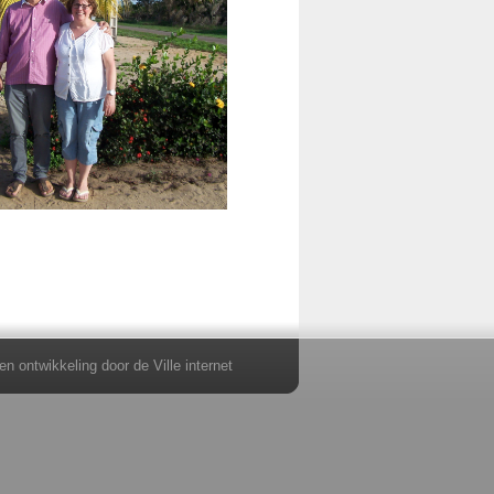
 en ontwikkeling door
de Ville internet