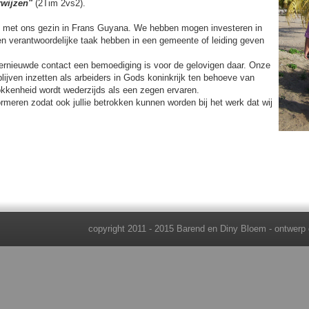
rwijzen"
(2Tim 2vs2).
e met ons gezin in Frans Guyana. We hebben mogen investeren in
een verantwoordelijke taak hebben in een gemeente of leiding geven
hernieuwde contact een bemoediging is voor de gelovigen daar. Onze
blijven inzetten als arbeiders in Gods koninkrijk ten behoeve van
okkenheid wordt wederzijds als een zegen ervaren.
informeren zodat ook jullie betrokken kunnen worden bij het werk dat wij
copyright 2011 - 2015 Barend en Diny Bloem - ontwerp